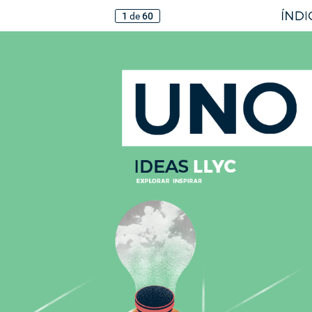
1
de
60