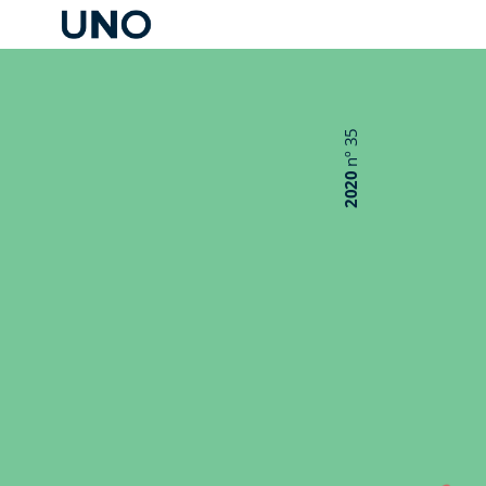
35
nº
2020