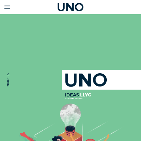
35
nº
2020