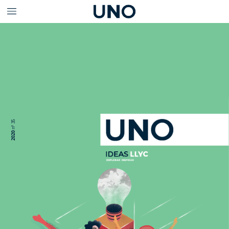
35
nº
2020