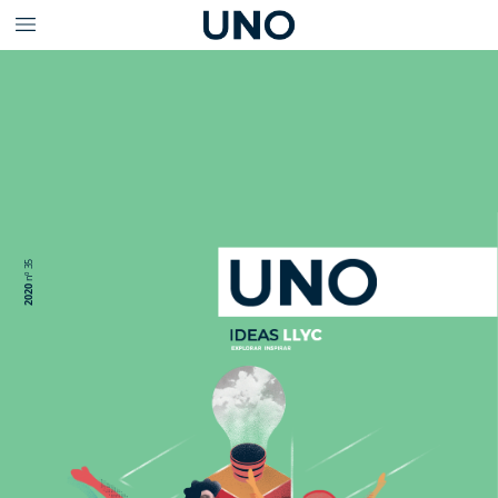
35
nº
2020