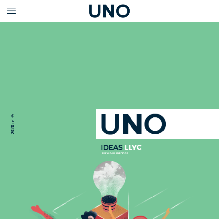
35
nº
2020